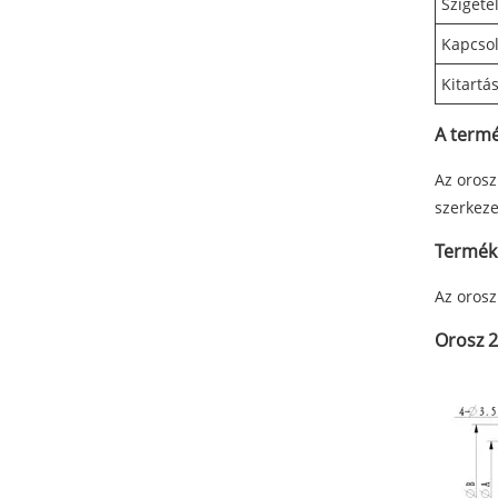
Szigete
Kapcsol
Kitartá
A termé
Az orosz
szerkeze
Termék
Az orosz
Orosz 