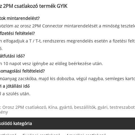
z 2PM csatlakozó termék GYIK
ok mintarendelést?
vözlöm az orosz 2PM Connector mintarendelését a minőség tesztel
fizetési feltételei?
n elfogadjuk a T / T-t, rendszeres megrendelés esetén a fizetési fel
ő.
átfutási idő?
n 10 napot vesz igénybe az előleg beérkezése után.
somagolási feltételeid?
műanyag zacskóba, majd kis dobozba, végül nagyba, semleges kart
 a jótállási idő
l a szülés után.
: Orosz 2PM csatlakozó, Kína, gyártó, beszállítók, gyári, testreszab
mény
olódó kategória