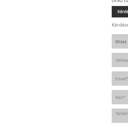
Orosz cs
Kérdé
Kérdésé