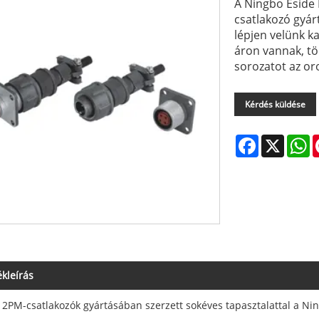
A Ningbo Eside 
csatlakozó gyár
lépjen velünk k
áron vannak, t
sorozatot az oro
Kérdés küldése
Facebook
X
W
kleírás
 2PM-csatlakozók gyártásában szerzett sokéves tapasztalattal a Nin