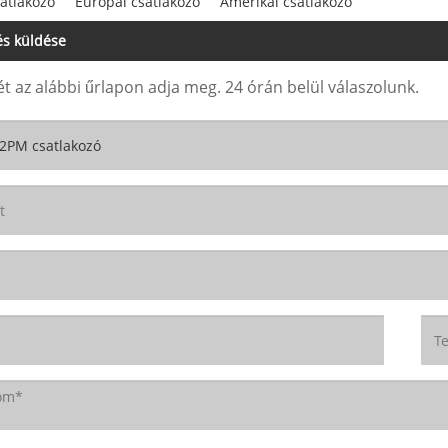
atlakozó
Európai csatlakozó
Amerikai csatlakozó
s küldése
t az alábbi űrlapon adja meg. 24 órán belül válaszolunk.