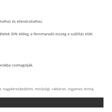
éséhez és ellenőrzéséhez.
tételek 30% előleg, a fennmaradó összeg a szállítás előtt
onokba csomagolják.
ott, nagykereskedelmi, minőségi, raktáron, ingyenes minta,