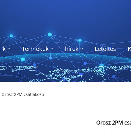
nk
Termékek
hírek
Letöltés
K
 Orosz 2PM csatlakozó
Orosz 2PM cs