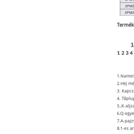
Termék
1
1
2 3 4
1.Nameï
2.Héj mé
3. Kapcs
4. Tâplu
5.,K-aljz
6.Q-egy
7.A-pajz
8,1-es a