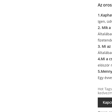
Az oros
1.
Kaphat
Igen, üd
2. Mik a 
Általába
fizetend
3. Mi az 
Általába
4.
Mi a c
először 
5.
Mennyi
Egy évve
Hot Tags
kedvez
Kapcs