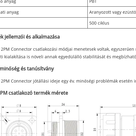
lő anyag
PBT
ati anyag
Aranyozott vagy ezüstö
s
500 ciklus
k jellemzői és alkalmazása
 2PM Connector csatlakozási módjai menetesek voltak, egyszerűen 
ti kialakítása is növeli annak egyedülálló stabilitását és megbízhat
minőség és tanúsítvány
 2PM Connector jótállási ideje egy év. minőségi problémák esetén 
2PM csatlakozó termék mérete