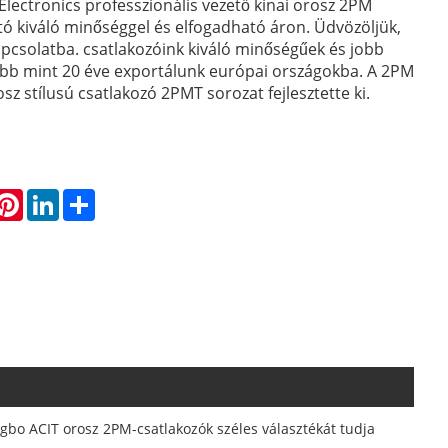
Electronics professzionális vezető kínai orosz 2PM
tó kiváló minőséggel és elfogadható áron. Üdvözöljük,
apcsolatba. csatlakozóink kiváló minőségűek és jobb
öbb mint 20 éve exportálunk európai országokba. A 2PM
sz stílusú csatlakozó 2PMT sorozat fejlesztette ki.
hatsApp
Pinterest
LinkedIn
Share
gbo ACIT orosz 2PM-csatlakozók széles választékát tudja