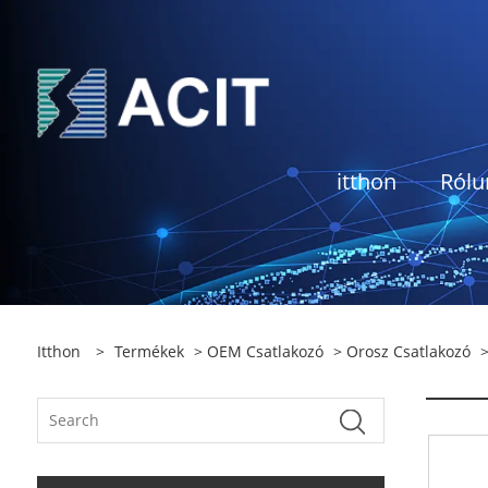
itthon
Rólu
Itthon
>
Termékek
>
OEM Csatlakozó
>
Orosz Csatlakozó
>