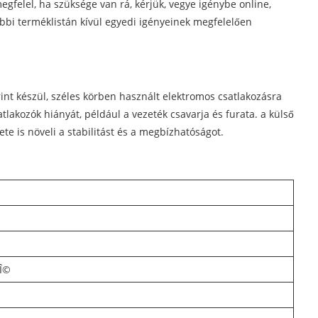
gfelel, ha szüksége van rá, kérjük, vegye igénybe online,
ábbi terméklistán kívül egyedi igényeinek megfelelően
int készül, széles körben használt elektromos csatlakozásra
satlakozók hiányát, például a vezeték csavarja és furata. a külső
e is növeli a stabilitást és a megbízhatóságot.
5Î©