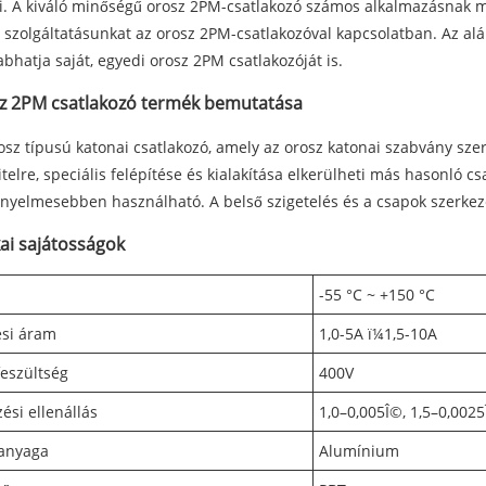
ni. A kiváló minőségű orosz 2PM-csatlakozó számos alkalmazásnak me
 szolgáltatásunkat az orosz 2PM-csatlakozóval kapcsolatban. Az al
abhatja saját, egyedi orosz 2PM csatlakozóját is.
sz 2PM csatlakozó termék bemutatása
osz típusú katonai csatlakozó, amely az orosz katonai szabvány szer
vitelre, speciális felépítése és kialakítása elkerülheti más hasonló c
nyelmesebben használható. A belső szigetelés és a csapok szerkezet
ai sajátosságok
-55 °C ~ +150 °C
si áram
1,0-5A ï¼1,5-10A
eszültség
400V
zési ellenállás
1,0–0,005Î©, 1,5–0,002
 anyaga
Alumínium