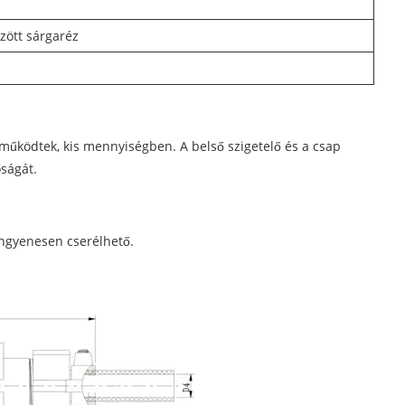
zött sárgaréz
működtek, kis mennyiségben. A belső szigetelő és a csap
óságát.
ingyenesen cserélhető.