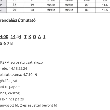
rendelési útmutató
4:00
14
â
4
T
K
Q
A
1
 5 6 7 8
¼2PM sorozatú csatlakozó
rete: 14,18,22,24
olatok száma: 4,7,10,19
gï¼Zâaljzat
atú tű,J-apa tű
enes, W-szög
s B-nincs pajzs
ranyozott tű, 2-es ezüsttel bevont tű