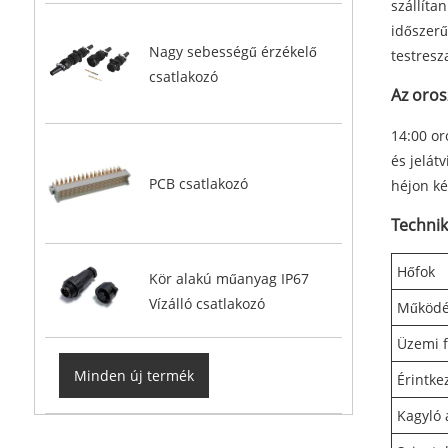
szállíta
időszerű
Nagy sebességű érzékelő
testresz
csatlakozó
Az oro
14:00 or
és jelát
PCB csatlakozó
héjon ké
Technik
Hőfok
Kör alakú műanyag IP67
Vízálló csatlakozó
Működé
Üzemi f
Minden új termék
Érintke
Kagyló