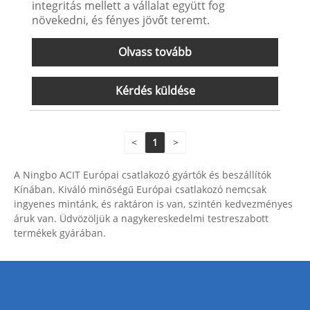
integritás mellett a vállalat együtt fog
növekedni, és fényes jövőt teremt.
Olvass tovább
Kérdés küldése
<
1
>
A Ningbo ACIT Európai csatlakozó gyártók és beszállítók
Kínában. Kiváló minőségű Európai csatlakozó nemcsak
ingyenes mintánk, és raktáron is van, szintén kedvezményes
áruk van. Üdvözöljük a nagykereskedelmi testreszabott
termékek gyárában.