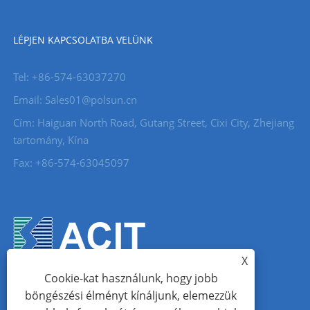
LÉPJEN KAPCSOLATBA VELÜNK
Tel: +86-574-63037270
Email: Sales01@polsun.cn
Cím: Haiguan North Road, Gutang Street, Cixi City, Zhejiang
tartomány, Kína
Fax: +86-574-63045097
X
Cookie-kat használunk, hogy jobb
böngészési élményt kínáljunk, elemezzük