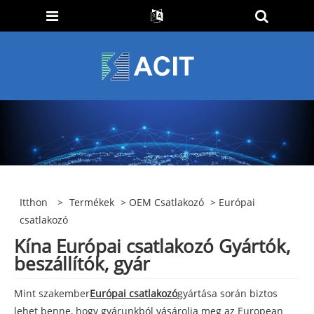
Itthon
>
Termékek
>
OEM Csatlakozó
> Európai
csatlakozó
Kína Európai csatlakozó Gyártók,
beszállítók, gyár
Mint szakember
Európai csatlakozó
gyártása során biztos
lehet benne, hogy gyárunkból vásárolja meg az European