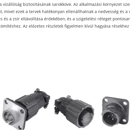
a vízállóság biztosításának sarokköve. Az alkalmazási környezet szer
okat, mivel ezek a tervek hatékonyan ellenállhatnak a nedvesség és 
dés és a zsír eltávolítása érdekében, és a szigetelési réteget ponto
 tömítéshez. Az előzetes részletek figyelmen kívül hagyása résekhez