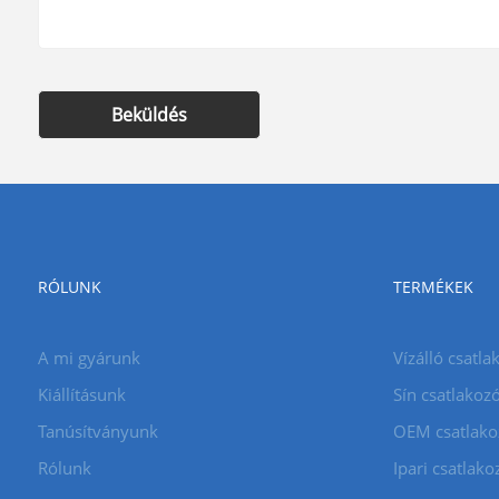
Beküldés
RÓLUNK
TERMÉKEK
A mi gyárunk
Vízálló csatla
Kiállításunk
Sín csatlakoz
Tanúsítványunk
OEM csatlako
Rólunk
Ipari csatlako