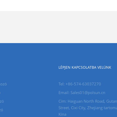
LÉPJEN KAPCSOLATBA VELÜNK
kozó
Tel: +86-574-63037270
ó
Email: Sales01@polsun.cn
zó
Cím: Haiguan North Road, Guta
Street, Cixi City, Zhejiang tartom
zó
Kína