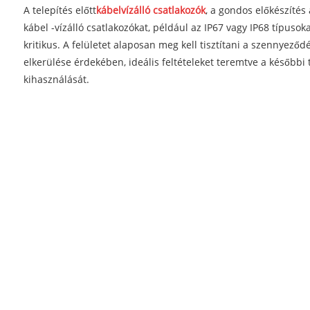
A telepítés előtt
kábelvízálló csatlakozók
, a gondos előkészítés 
kábel -vízálló csatlakozókat, például az IP67 vagy IP68 típus
kritikus. A felületet alaposan meg kell tisztítani a szennyező
elkerülése érdekében, ideális feltételeket teremtve a későbbi
kihasználását.