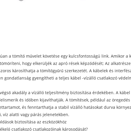
rúan a tömítő művelet követése egy kulcsfontosságú link. Amikor a k
 tömöríteni, hogy elkerüljék az apró rések képződését; Az alkatrés
zoros károsíthatja a tömítőgyűrű szerkezetét. A kábelek és interfész
n gondatlanság gyengítheti a teljes kábel -vízálló csatlakozó védel
 végső akadály a vízálló teljesítmény biztosítása érdekében. A kábel
elismerik és időben kijavíthatják. A tömítések, például az öregedés
ttartamot, és fenntarthatja a stabil vízálló hatásokat durva környe
i, víz alatti vagy párás jelenetekben.
oldások biztosítása az eszközökhöz
kelő csatlakozó csatlakozóinak károsodását?