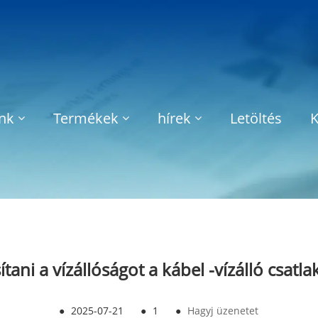
nk
Termékek
hírek
Letöltés
K
tani a vízállóságot a kábel -vízálló csatl
●
2025-07-21
●
1
●
Hagyj üzenetet