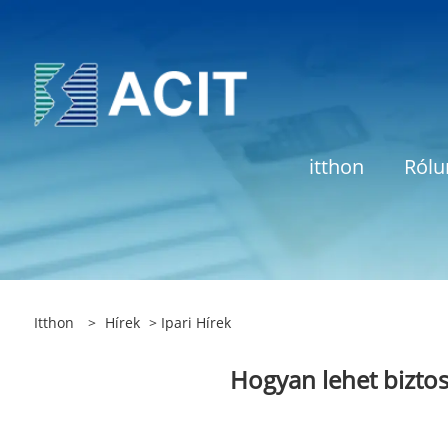
itthon
Rólu
Itthon
>
Hírek
>
Ipari Hírek
Hogyan lehet biztosí