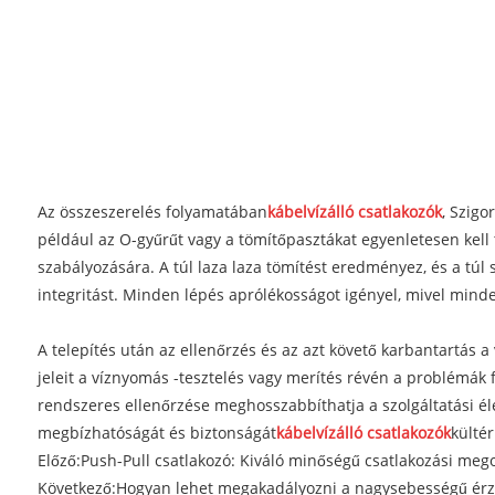
Az összeszerelés folyamatában
kábelvízálló csatlakozók
, Szigo
például az O-gyűrűt vagy a tömítőpasztákat egyenletesen kell
szabályozására. A túl laza laza tömítést eredményez, és a túl s
integritást. Minden lépés aprólékosságot igényel, mivel minde
A telepítés után az ellenőrzés és az azt követő karbantartás a
jeleit a víznyomás -tesztelés vagy merítés révén a problémák f
rendszeres ellenőrzése meghosszabbíthatja a szolgáltatási éle
megbízhatóságát és biztonságát
kábelvízálló csatlakozók
kültér
Előző:
Push-Pull csatlakozó: Kiváló minőségű csatlakozási meg
Következő:
Hogyan lehet megakadályozni a nagysebességű érzé