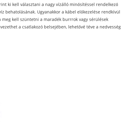
int ki kell választani a nagy vízálló minősítéssel rendelkező
a víz behatolásának. Ugyanakkor a kábel előkezelése rendkívül
san meg kell szüntetni a maradék burrrok vagy sérülések
 vezethet a csatlakozó belsejében, lehetővé téve a nedvesség