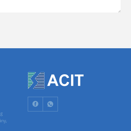
ng
ány,