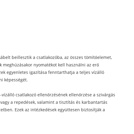
ábelt beillesztik a csatlakozóba, az összes tömítőelemet,
zek meghúzásakor nyomatékot kell használni az erő
ek egyenletes igazítása fenntarthatja a teljes vízálló
mi képességét.
 -vízálló csatlakozó ellenőrzésének ellenőrzése a szivárgás
 vagy a repedések, valamint a tisztítás és karbantartás
zetben. Ezek az intézkedések együttesen biztosítják a